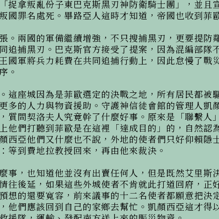
「捉拿叛亂份子東巴克斯黑刃神防衛騎士團」，並且
叛國罪名處死。畢路亞人這時才知道，帝國也收到菲歐
張。兩國的軍備繼續增強，不只搜捕黑刃，更要提防
同追捕黑刃。巴克斯官方接受了提案，因為混編部隊
王國軍將兵力耗費在共同追捕行動上，因此怠慢了戰
。

。這座城因為是菲歐選定的決戰之地，所有居民都被
更多的人力與物資援助。守護神信徒會館的管理人凱
，質問契洛夫人究竟幹了什麼好事。原來是「聯繫人
上他們打聽到菲歐是在這裡「達成目的」的，自然認
顏西亞他們又什麼也不說，外地的使者們只好仰賴隱
：等到費地拉教授回來，再由他來裁決。

麼事，也知道他並沒有出賣任何人，但是既然艾里斯
情往後延，如果這些外城使者不肯就此打道回府，正
預想的還要寬容，前來議事的十二名使者都願意把決
，他們應該回到自己的家鄉去幫忙。凱顏西亞這才得
救援隊，運輸、發配南方送上來的賑災物資。
