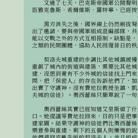
　　又過了七天，巴克斯帝國軍公開聲明
臣雅克魯斯．希爾維斯．羅特寧，已經按
　　黑刃消失之後，國界線上仍然劍拔弩
出了邀請，要與帝國軍組成混編部隊，共
能以交戰之外的方式互相箝制。缺點是，
之類的民間團體，協助人民回復昔日的秩序
　　契洛夫城重建的步調比其他城鎮緩慢
重創了城內的街道與建築，需要比其他城
建，沒想到竟有不少外城的信徒找上門來
問，把「保密人」的存在告訴他們了，加
出賣了守護神。沒有費地拉教授坐鎮，凱
夫城的信徒）。奧西蕾絲只簡單說了一句
　　奧西蕾絲其實已經知道艾里斯做了什
口。她提議等費地拉回來，目的只是把事
建家園。結果守護神的信徒們比奧西蕾絲
樂意參與重建，剩下的五個人則慚愧的說
他們尋回流離失所的契洛夫人，並且組成