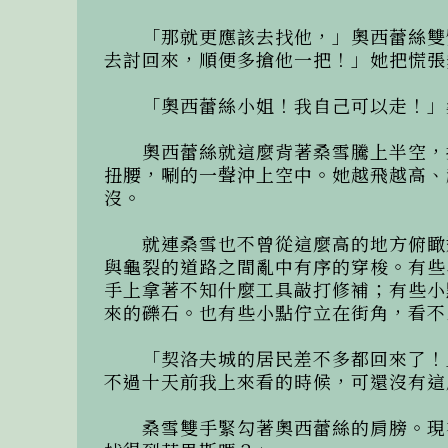
　　「那就更應該去找他，」奧西蕾絲雙
去討回來，順便多搶他一把！」她把慌張
　　「奧西蕾絲小姐！我自己可以走！」
　　奧西蕾絲就這麼背著桑雪騰上半空，
扭腰，唰的一聲沖上空中。她越飛越高、
沒。

　　就連桑雪也不曾從這麼高的地方俯瞰
與龜裂的道路之間亂中有序的穿梭。有些
手上拿著不知什麼工具敲打修補；有些小
來的礫石。也有些小點佇立在街角，看不
　　「契洛夫城的居民差不多都回來了！
不過十天前我上來看的時候，可還沒有這
　　桑雪雙手緊勾著奧西蕾絲的肩膀。現