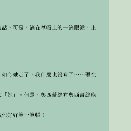
的話。可是，滴在草帽上的一滴眼淚，止
。如今她走了，我什麼也沒有了……現在
代「她」。但是，奧西蕾絲有奧西蕾絲能
他好好算一算帳！」
