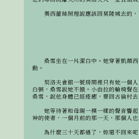
　　奧西蕾絲照理說應該回莫陵城去的，
　　桑雪坐在一片潔白中。她穿著凱顏西
動。

　　契洛夫會館一號房間裡只有她一個人
白粥，桑雪說她不餓。小由拉的輪椅聲在
桑雪，說他身體已經痊癒，要回古倫村去
　　她等待著和母親一模一樣的聲音響起
神的使者，一個月前的那一天，那個人也
　　為什麼三十天都過了，妳還不回來呢？