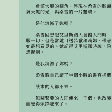
　　會館大廳的牆角，浮現在桑雪的腦海
翼天蠍的光，與桑雪的一片靈魂。

　　是他消滅了妳嗎？

　　桑雪回想起艾里斯踏入會館大門時，
服一切，但是當她目送菲歐和莉娜，帶著
她最想看見的。她記得艾里斯那時說，飛
想握劍。

　　是我消滅了妳嗎？

　　桑雪將自己讀了半個小時的書頁揉爛
　　該來的人都不來。

　　無關緊要的人即使來一千個，也改變
而覺得煩躁起來了。
