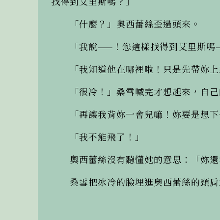
找得到艾里斯嗎？」

　　「什麼？」奧西蕾絲歪過頭來。

　　「我說——！您這樣找得到艾里斯嗎—
　　「我知道他在哪裡啦！只是先帶妳上
　　「很冷！」桑雪喊完才想起來，自己
　　「再讓我背妳一會兒嘛！妳要是想下
　　「我不能飛了！」

　　奧西蕾絲沒有聽懂她的意思：「妳還
　　桑雪把冰冷的臉埋進奧西蕾絲的頸肩