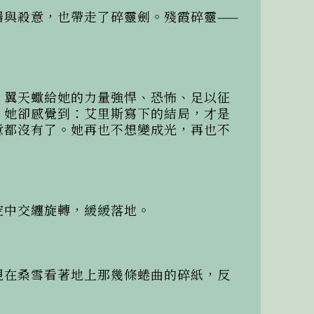
器與殺意，也帶走了碎靈劍。殘霞碎靈——
。翼天蠍給她的力量強悍、恐怖、足以征
，她卻感覺到：艾里斯寫下的結局，才是
意都沒有了。她再也不想變成光，再也不
中交纏旋轉，緩緩落地。

現在桑雪看著地上那幾條蜷曲的碎紙，反