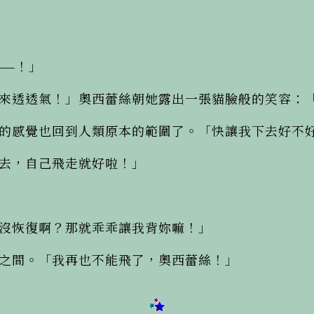
—！」

來透透氣！」奧西蕾絲朝她露出一張貓臉般的笑容：「
的感覺也回到人類原本的範圍了。「快讓我下去好不好
去，自己飛走就好啦！」

沒恢復啊？那就乖乖讓我背妳嘛！」

之間。「我再也不能飛了，奧西蕾絲！」
