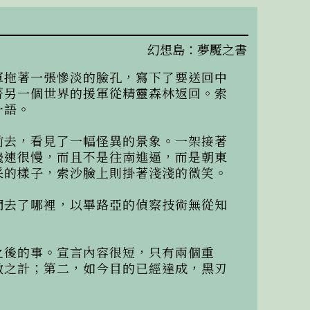
幻想島：夢魘之書
軍拖著一張慘淡的臉孔，寫下了要送回中
著另一個世界的援軍從精靈森林返回。索
語。

前去，看見了一幅怪異的景象。一架接著
飛速很慢，而且不是往南進逼，而是朝東
的樣子，索沙臉上則掛著淺淺的微笑。

們去了哪裡，以畢路亞的偵察技術無從知
之後的事。宣言內容很短，只有兩個重
敵之計；第二，如今目的已經達成，黑刃