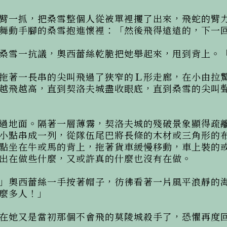
臂一抓，把桑雪整個人從被單裡攫了出來，飛蛇的臂
舞動手腳的桑雪抱進懷裡：「然後飛得遠遠的，下一回
桑雪一抗議，奧西蕾絲乾脆把她舉起來，甩到背上。「
拖著一長串的尖叫飛過了狹窄的Ｌ形走廊，在小由拉
越飛越高，直到契洛夫城盡收眼底，直到桑雪的尖叫
過地面。隔著一層薄霧，契洛夫城的殘破景象顯得疏
小點串成一列，從隊伍尾巴將長條的木材或三角形的
點坐在牛或馬的背上，拖著貨車緩慢移動，車上裝的
出在做些什麼，又或許真的什麼也沒有在做。

」奧西蕾絲一手按著帽子，彷彿看著一片風平浪靜的
麼多人！」

在她又是當初那個不會飛的莫陵城殺手了，恐懼再度