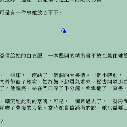
可是有一件事她放心不下。

亞借給她的白衣服，一本攤開的精裝書平放在蓋住她
，一張床，一座缺了一個洞的大書櫃。一個小時前，
門外徘徊了幾次，始終鼓不起勇氣進來。松古開過那
了。他說完，站在門口等了半分鐘，桑雪翻了一頁書，
，嘲笑她此刻的落魄。可是，一個月過去了，一號房
耗盡了夢境的力量。當時她自信滿滿的說，她只需要三

