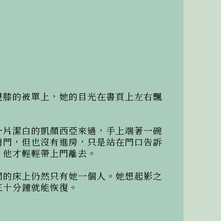
雙膝的被單上，她的目光在書頁上左右飄
一片潔白的凱顏西亞來過，手上端著一碗
扇門，但也沒有進房，只是站在門口告訴
他才輕輕帶上門離去。

間的床上仍然只有她一個人。她想起影之
十分鐘就能恢復。
