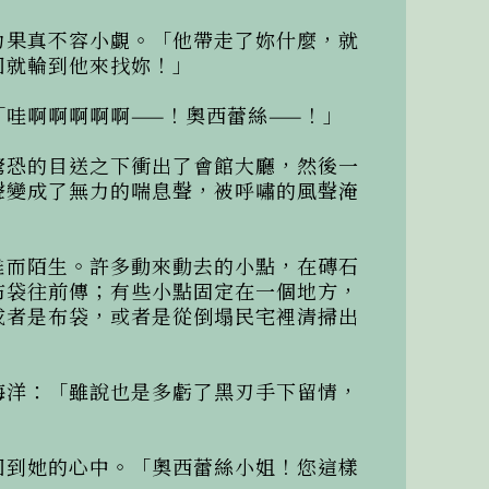
力果真不容小覷。「他帶走了妳什麼，就
就輪到他來找妳！」

哇啊啊啊啊啊——！奧西蕾絲——！」

驚恐的目送之下衝出了會館大廳，然後一
聲變成了無力的喘息聲，被呼嘯的風聲淹
離而陌生。許多動來動去的小點，在磚石
布袋往前傳；有些小點固定在一個地方，
或者是布袋，或者是從倒塌民宅裡清掃出
海洋：「雖說也是多虧了黑刃手下留情，
回到她的心中。「奧西蕾絲小姐！您這樣