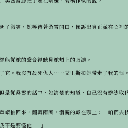
」奧西蕾絲把手遮在嘴邊，裝模作樣的說。

起了微笑，她等待著桑雪開口，傾訴出真正藏在心裡
絲能從她的聲音裡聽見她頰上的眼淚。

了它。我沒有殺死仇人……艾里斯和她帶走了我的恨
但是從桑雪的話中，她清楚的知道，自己沒有辦法取
草帽抽回來，翻轉兩圈，瀟灑的戴在頭上：「咱們去找
不是要怪他——」
