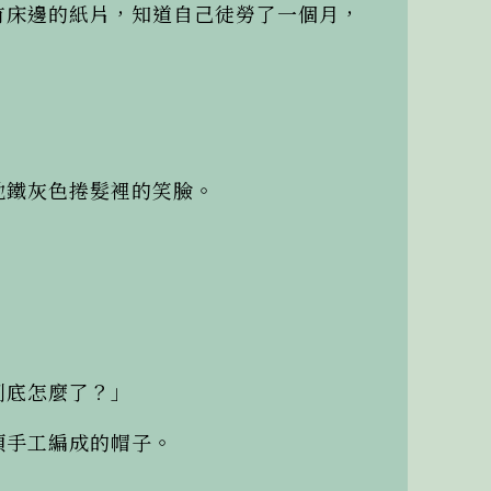
有床邊的紙片，知道自己徒勞了一個月，
鐵灰色捲髮裡的笑臉。

底怎麼了？」

手工編成的帽子。
