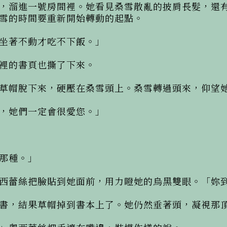
，溜進一號房間裡。她看見桑雪散亂的披肩長髮，還
雪的時間要重新開始轉動的起點。

坐著不動才吃不下飯。」

裡的書頁也撕了下來。

草帽脫下來，硬壓在桑雪頭上。桑雪轉過頭來，仰望她
，她們一定會很愛您。」

那種。」

西蕾絲把臉貼到她面前，用力瞪她的烏黑雙眼。「妳到
書，結果草帽掉到書本上了。她仍然垂著頭，凝視那頂