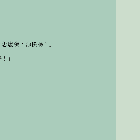
怎麼樣，涼快嗎？」

！」
