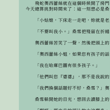
　　飛蛇奧西蕾絲就在這個時候開了房門
今天總算挑對時間來了：這一刻想必是桑
　　「小姑娘，下床走一走吧，妳就是老
　　「不要叫我小。」桑雪把殘留在折縫
　　奧西蕾絲苦笑了一聲，然後把頭上的
　　「奧西蕾絲小姐，如果您有孩子的話
　　「我在哈庫巴圖有很多孩子。」

　　「他們叫您『婆婆』，那不是我說的
　　「我們換個話題好不好，桑雪？」奧
　　桑雪躲開她的目光，想回去讀膝上的