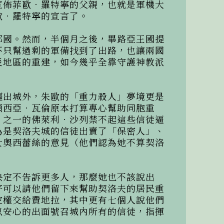
宣佈菲歐．羅特寧的父親，也就是軍機大
．羅特寧的宣言了。

鄰國。然而，半個月之後，畢路亞王國提
不只幫過剩的軍備找到了出路，也讓兩國
災地區的重建，如今幾乎全靠守護神教派
驅出城外，朱歐的「重力殺人」夢境更是
顏西亞．瓦倫原本打算專心幫助同胞重
」之一的佛萊利．沙列禁不起這些信徒逼
為是契洛夫城的信徒出賣了「保密人」、
士奧西蕾絲的意見（他們認為她不算契洛
決定不告訴更多人，那麼她也不該說出
好可以請他們留下來幫助契洛夫的居民重
定權交給費地拉，其中更有七個人說他們
以安心的出面號召城內所有的信徒，指揮