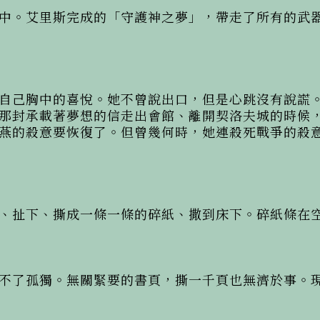
中。艾里斯完成的「守護神之夢」，帶走了所有的武
自己胸中的喜悅。她不曾說出口，但是心跳沒有說謊
那封承載著夢想的信走出會館、離開契洛夫城的時候
燕的殺意要恢復了。但曾幾何時，她連殺死戰爭的殺
、扯下、撕成一條一條的碎紙、撒到床下。碎紙條在空
不了孤獨。無關緊要的書頁，撕一千頁也無濟於事。