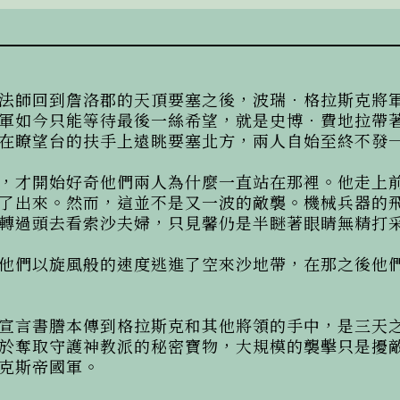
法師回到詹洛郡的天頂要塞之後，波瑞．格拉斯克將
軍如今只能等待最後一絲希望，就是史博．費地拉帶
在瞭望台的扶手上遠眺要塞北方，兩人自始至終不發一
，才開始好奇他們兩人為什麼一直站在那裡。他走上
了出來。然而，這並不是又一波的敵襲。機械兵器的
轉過頭去看索沙夫婦，只見馨仍是半瞇著眼睛無精打采
他們以旋風般的速度逃進了空來沙地帶，在那之後他
宣言書謄本傳到格拉斯克和其他將領的手中，是三天
於奪取守護神教派的秘密寶物，大規模的襲擊只是擾
克斯帝國軍。
