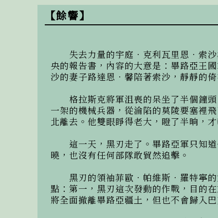
【餘響】
　　失去力量的宇庭．克利瓦里恩．索沙
央的報告書，內容的大意是：畢路亞王國
沙的妻子路達恩．馨陪著索沙，靜靜的倚
　　格拉斯克將軍沮喪的呆坐了半個鐘頭
一架的機械兵器，從淪陷的莫陵要塞裡飛
北離去。他雙眼睜得老大，瞪了半晌，才
　　這一天，黑刃走了。畢路亞軍只知道
曉，也沒有任何部隊敢貿然追擊。

　　黑刃的領袖菲歐．帕維斯．羅特寧的
點：第一，黑刃這次發動的作戰，目的在
將全面撤離畢路亞疆土，但也不會歸入巴