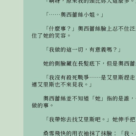
　　「啊呀，原來我的頭比妳大這麼多。
　　「……奧西蕾絲小姐。」

　　「什麼事？」奧西蕾絲臉上忍不住泛
住了她的笑容。

　　「我做的這一切，有意義嗎？」

　　她的側臉藏在長髮底下，但是奧西蕾
　　「我沒有殺死戰爭……是艾里斯趕走
連艾里斯也不來見我。」

　　奧西蕾絲並不知道「她」指的是誰，
做的事。

　　「我帶妳去找艾里斯吧。」她伸手把
　　桑雪飛快的用衣袖抹了抹臉：「我、我